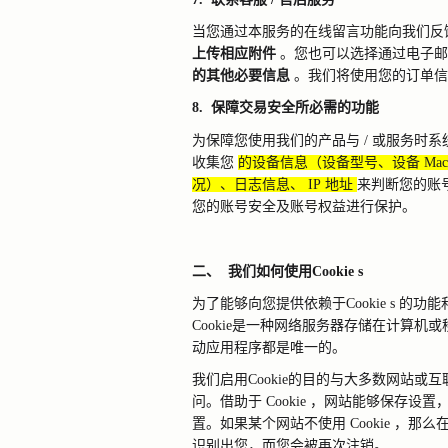
当您通过本服务的在线留言功能向我们反
上传相应附件
。您也可以选择通过电子邮
的其他必要信息
。我们将使用您的订单信
8.
保障交易安全所必需的功能
为保障您使用我们的产品与
/
或服务时系
收集您
的设备信息（设备型号、设备
Mac
况）、日志信息、
IP
地址
来判断您的账
您的账号安全及账号权益进行保护。
二、
我们如何使用
Cookie
s
为了能够向您提供依赖于
Cookie
s
的功能
Cookie
是一种网络服务器存储在计算机或
动应用程序都是唯一的。
我们启用
Cookie
的目的与大多数网站或互
问。借助于
Cookie
，网站能够保存设置
置。如果某个网站不使用
Cookie
，那么
识别出您，而您会被再次注销。