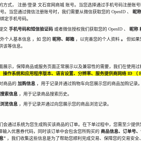
的方式，
注册
/
登录
文石官网商城
账号。当您选择通过手机号码注册账号
号。当您通过微信注册账号时，我们需要从微信获取您的
OpenID
、
昵
绑定手机号码。
提交
手机号码和短信验证码
或者微信授权我们获取您的
OpenID
、
昵称
外个人基本信息
，如
您的
昵称、邮箱
，以完善您的个人资料
。
但如果
供该等信息。
面展示，保障商品或服务页面正常展示以及兼容性的需要，我们在使用过
、操作系统和应用程序版本、语言设置、分辨率、服务提供商网络
ID
（
对商品的
加购信息
，用于记录并通过购物车向您展示您的商品加购记录
搜索信息
，用于记录商品搜索历史。
浏览信息
，用于记录并通过向您展示您的商品浏览记录。
们会通过系统为您生成购买该商品的订单。在下单过程中，您需至少提供
择输入优惠券代码，同时该订单中会包含您所购买的
商品信息、订单号、
息”
，我们收集这些信息是为了帮助您顺利完成交易、保障您的交易安全