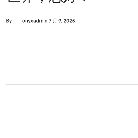
By
onyxadmin
.
7 月 9, 2025