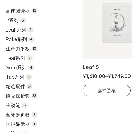
10
个
高速阅读器
10
产
5
品
个
P系列
5
产
品
1 个
Leaf 系列
产
1
品
4
个
Poke系列
4
产
10
品
个
生产力平板
10
产
2
品
个
Leaf系列
2
产
4
品
个
Leaf 5
Note系列
4
产
4
品
个
¥
1,610.00
–
¥
1,749.00
Tab系列
4
产
31
品
个
精选配件
31
产
选择选项
23
品
个
磁吸保护套
23
产
本
3
品
个
主动笔
3
产
产
2
品
个
品
蓝牙翻页器
2
产
品
1 个
有
护眼显示器
产
1
品
2
多
个