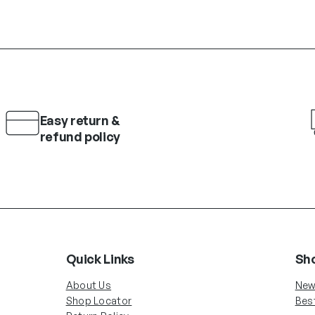
Easy return &
refund policy
Quick Links
Sh
About Us
New 
Shop Locator
Best