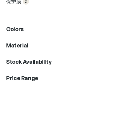
保护膜
2
产
种
品
变
体
。
Colors
可
在
Material
产
品
Stock Availability
页
面
Price Range
上
选
择
这
些
选
项