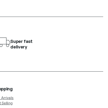
Super fast
delivery
opping
Arrivals
 Selling