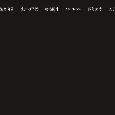
速阅读器
生产力平板
精选配件
StarNote
服务支持
关