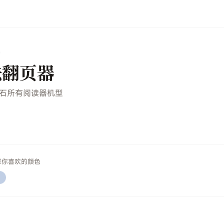
于文石
器
法翻页器
石所有阅读器机型
择你喜欢的颜色