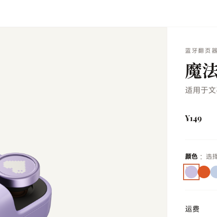
速阅读器
生产力平板
精选配件
StarNote
服务支持
关
蓝牙翻页
魔
适用于文
¥149
颜色
：选
运费