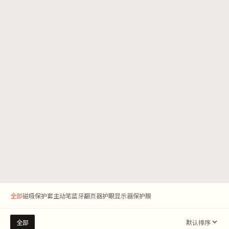
全部
磁吸保护套
主动笔
蓝牙翻页器
护眼显示器
保护膜
全部