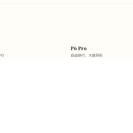
P6 Pro
穿行
自由穿行，大放异彩
¥2,379
¥2,799
省420
Poke6
芯不同，大不同
¥969
¥1,099
省130
彩限定礼盒