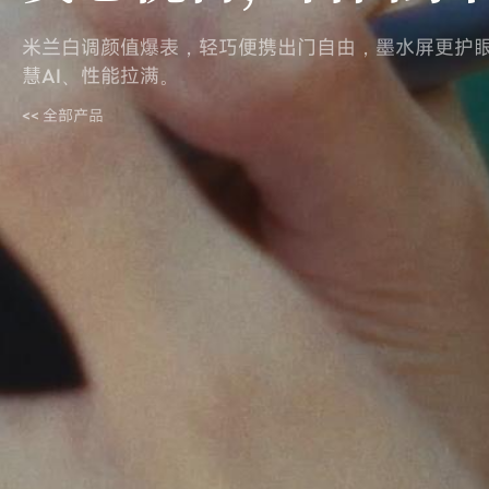
米兰白调颜值爆表，轻巧便携出门自由，墨水屏更护
慧AI、性能拉满。
<< 全部产品