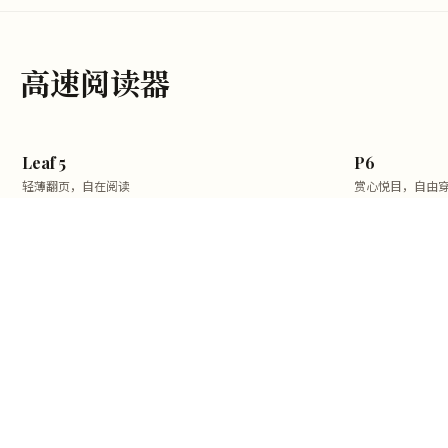
高速阅读器
Leaf 5
P6
轻薄翻页，自在阅读
赏心悦目，自由
¥1,749
¥2,199
P6 Pro C
Poke6S
自由穿行，大放异彩
芯不同，大不同
¥2,710
¥899
¥3,299
省589
Poke7 Pro
P6+马上有