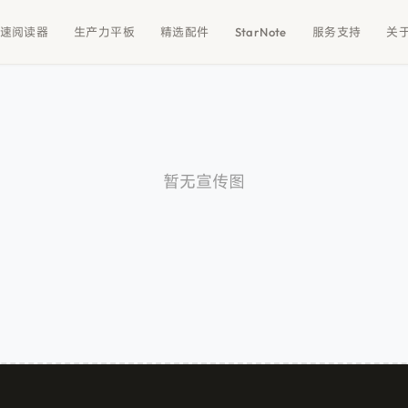
速阅读器
生产力平板
精选配件
StarNote
服务支持
关
暂无宣传图