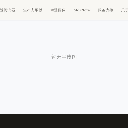
速阅读器
生产力平板
精选配件
StarNote
服务支持
关
暂无宣传图